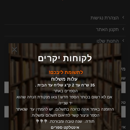
הצהרת נגישות
תקנון האתר
החנות שלנו
×
לקוחות יקרים
מעוניין שנחזור אלייך, יש לך שאלה ?
לתשומת ליבכם!
שם
עלות משלוח
35 ש"ח עד 2 ק"ג שליח עד הבית .
הספרים באתר:
אם לא רשום בכותר הספר חדש ! צאו מנקודת הנחה שהוא
טלפון
יד שנייה.
ההזמנה באתר אינה כרוכה בתשלום. יש להמתין עד שנאתר
הספר וניצור קשר לתיאום תשלום ומשלוח.
תודה. שנה טובה ומבורכת. 💐💐💐
אימייל
אינטלקט ספרים