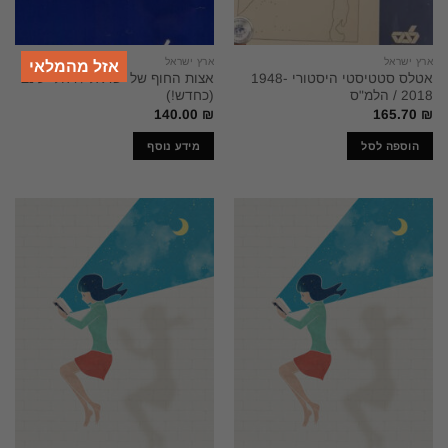
ארץ ישראל
ארץ ישראל
אזל מהמלאי
אטלס סטטיסטי היסטורי 1948-
אצות החוף של ישראל / רחלי עינב
2018 / הלמ"ס
(כחדש!)
140.00
₪
165.70
₪
הוספה לסל
מידע נוסף