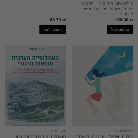
סוריא וחצי האי סיני – חלק א'
בלבד / ישראל זאב הלוי איש
הורוביץ
65.70
₪
150.00
₪
הוספה לסל
הוספה לסל
ארכיאולוגיה
ארץ ישראל
גבולות ישראל – עבר, הווה, עתיד
האוכלוסייה הערבית והמאחז