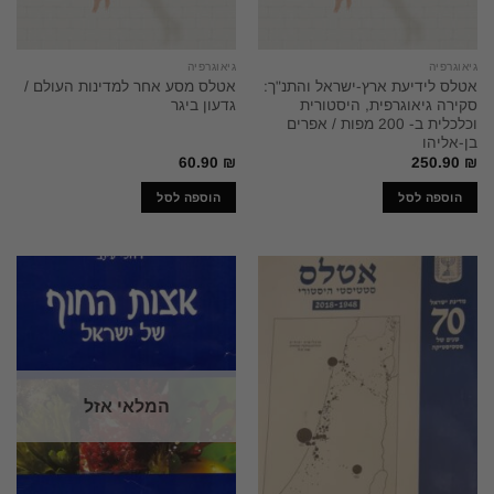
גיאוגרפיה
גיאוגרפיה
אטלס לידיעת ארץ-ישראל והתנ"ך:
אטלס מסע אחר למדינות העולם /
סקירה גיאוגרפית, היסטורית
גדעון ביגר
וכלכלית ב- 200 מפות / אפרים
בן-אליהו
60.90
₪
250.90
₪
הוספה לסל
הוספה לסל
המלאי אזל