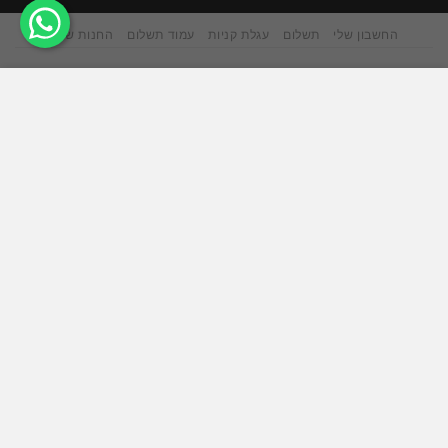
החשבון שלי
תשלום
עגלת קניות
עמוד תשלום
החנות שלנו
אתר זה משתמש בקובצי Cookie כדי להציע לך חווית גלישה
טובה יותר. על ידי גלישה באתר זה, אתה מסכים לשימוש שלנו
בעוגיות.
ACCEPT