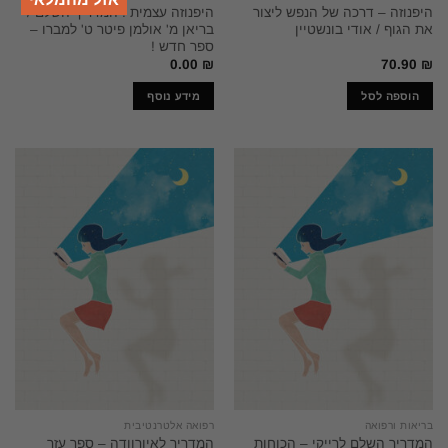
היפנוזה – דרכה של הנפש ליצור
היפנוזה עצמית : המדריך השלם /
את הגוף / אודי בונשטיין
בריאן מ' אולמן פיטר ט' למברו –
ספר חדש !
0.00
₪
70.90
₪
הוספה לסל
מידע נוסף
בריאות ורפואה
רפואה אלטרנטיבית
המדריך השלם לרייקי – הכוחות
המדריך לאיורוודה – ספר עזר