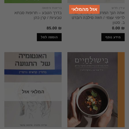
עידן חדש
בריאות ורפואה
אזל מהמלאי
אתה הנך המרפא : שיטת סילבה
בדרך הטבע – תרופות סבתא
לריפוי עצמי / חוזה סילבה רוברט
טבעיות / קרן כהן
ב. סטון
85.00
₪
0.00
₪
מידע נוסף
הוספה לסל
המלאי אזל