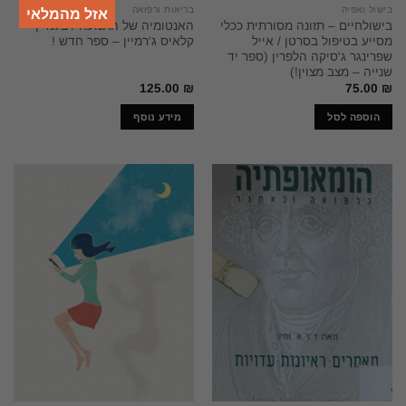
בישול ואפיה
בריאות ורפואה
אזל מהמלאי
בישולחיים – תזונה מסורתית ככלי
האנטומיה של התנועה / בלנדין
מסייע בטיפול בסרטן / אייל
קלאיס ג'רמיין – ספר חדש !
שפרינגר ג'סיקה הלפרין (ספר יד
שנייה – מצב מצוין!)
125.00
₪
75.00
₪
הוספה לסל
מידע נוסף