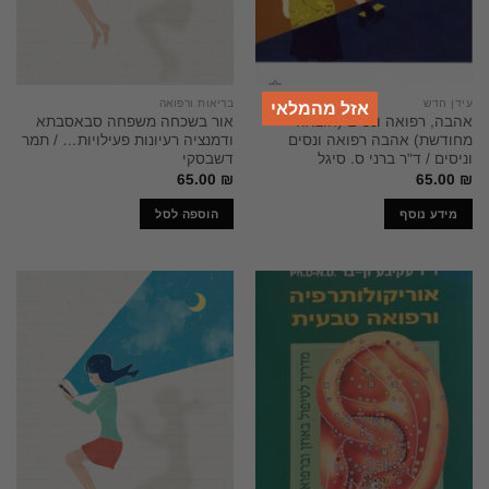
עידן חדש
בריאות ורפואה
אזל מהמלאי
אהבה, רפואה ונסים (הוצאה
אור בשכחה משפחה סבאסבתא
מחודשת) אהבה רפואה ונסים
ודמנציה רעיונות פעילויות… / תמר
וניסים / ד"ר ברני ס. סיגל
דשבסקי
65.00
₪
65.00
₪
מידע נוסף
הוספה לסל