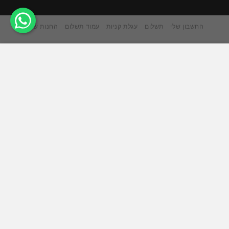
החשבון שלי
תשלום
עגלת קניות
עמוד תשלום
החנות שלנו
אתר זה משתמש בקובצי Cookie כדי להציע לך חווית גלישה
טובה יותר. על ידי גלישה באתר זה, אתה מסכים לשימוש שלנו
בעוגיות.
ACCEPT