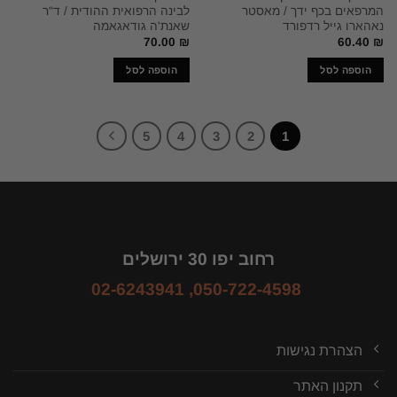
המרפאים בכף ידך / מאסטר
לבינה הרפואית ההודית / ד"ר
נאהארו גייל רדפורד
שאנת'ה גודאגאמה
70.00
₪
60.40
₪
הוספה לסל
הוספה לסל
5
4
3
2
1
רחוב יפו 30 ירושלים
02-6243941
,
050-722-4598
הצהרת נגישות
תקנון האתר