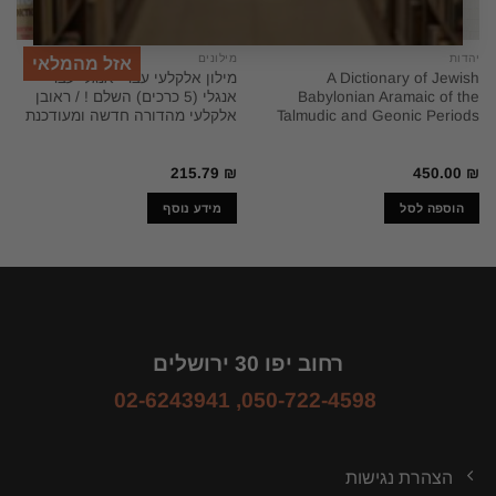
יהדות
מילונים
אזל מהמלאי
A Dictionary of Jewish
מילון אלקלעי עברי-אנגלי עברי –
Babylonian Aramaic of the
אנגלי (5 כרכים) השלם ! / ראובן
Talmudic and Geonic Periods
אלקלעי מהדורה חדשה ומעודכנת
215.79
₪
450.00
₪
הוספה לסל
מידע נוסף
רחוב יפו 30 ירושלים
02-6243941
,
050-722-4598
הצהרת נגישות