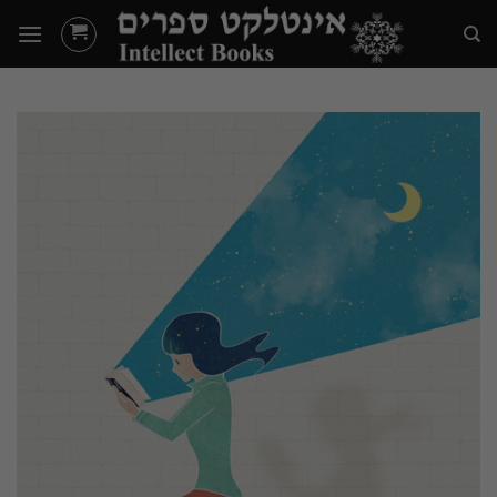
Ski
t
conten