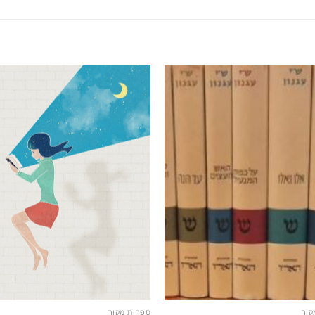
קור
ספרות מקור