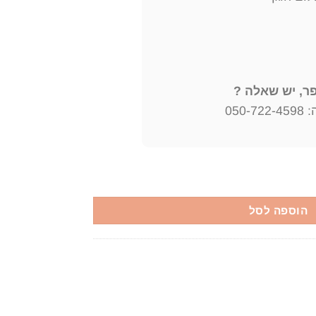
, יש שאלה ?
050
 כרכים א-ב. אורי ניסן גנסין יצא לאור ע"י הוצאת ספרית פועלים, בשנת 1982
הוספה לסל