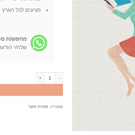
מגיעים לכל הארץ
מחפש/ת ספר
שלח/י הודעה: -722-4598
כמות של אורי ניסו גנסין - כל כתביו
קטגוריה:
ספרות מקור