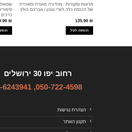
מראות ומקורות : מהדורה מוערת ומאוירת
שמואל י
של הכנסת כלה לש"י עגנון / אברהם הולץ
סיפוריו
כרכים /
0.90
₪
135.90
₪
הוספה לסל
הוספ
רחוב יפו 30 ירושלים
-6243941
,
050-722-4598
הצהרת נגישות
תקנון האתר