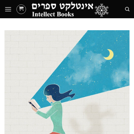
Ski
t
conten