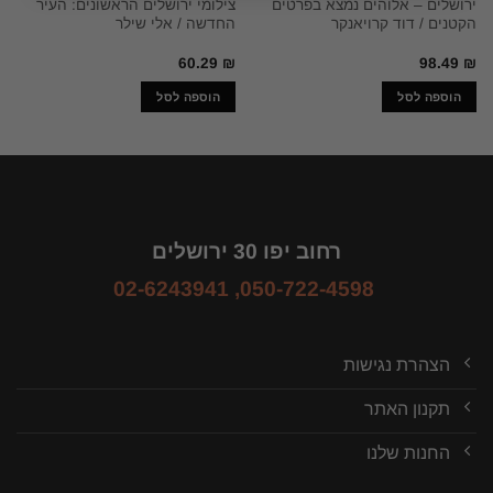
ירושלים – אלוהים נמצא בפרטים
צילומי ירושלים הראשונים: העיר
הקטנים / דוד קרויאנקר
החדשה / אלי שילר
60.29
₪
98.49
₪
הוספה לסל
הוספה לסל
רחוב יפו 30 ירושלים
02-6243941
,
050-722-4598
הצהרת נגישות
תקנון האתר
החנות שלנו