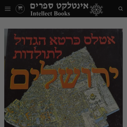
Ski
t
conten