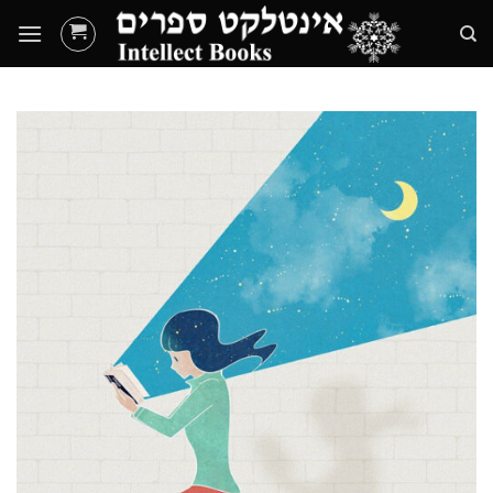
Ski
t
conten