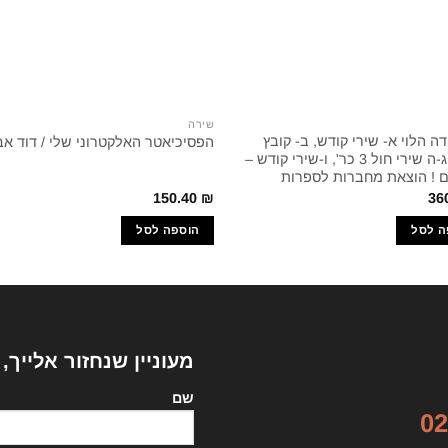
שירה
דה הלוי א- שירי קודש, ב- קובץ
הפסיכיאטר האלקטרוני שלי / דוד אב
ריה"ל, ג-ה שירי חול 3 כר', ו-שירי קודש –
150.40
₪
36
ה לסל
הוספה לסל
מעוניין שנחזור אלייך,
שם
02