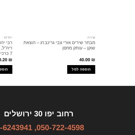
שירה
יהדות
מבחר שירים אורי צבי גרינברג – הוצאת
רבי יהו
שוקן – עותק מחסן
7 כרכים ! הוצאת מחברות לספרות
0.20
₪
40.00
₪
הוספה לסל
הוספ
רחוב יפו 30 ירושלים
-6243941
,
050-722-4598