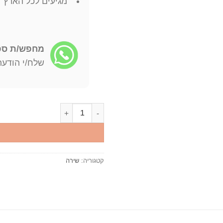
מגיעים לכל הארץ
מחפש/ת ספר
שלח/י הודעה: -722-4598
כמות של אפרת מישורי - Mishori Efrat שירים 1990-1994 אפרת מישורי
קטגוריה:
שירה