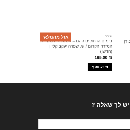
שירה
שירה
אזל מהמלאי
בימים הרחוקים ההם – אנתולוגיה משירת
ידן
המזרח הקדום / ש. שפרה יעקב קליין
1945 אלתרמן
(חדש!)
55.00
₪
165.00
₪
מידע נוסף
הוספה לסל
 יש לך שאלה ?