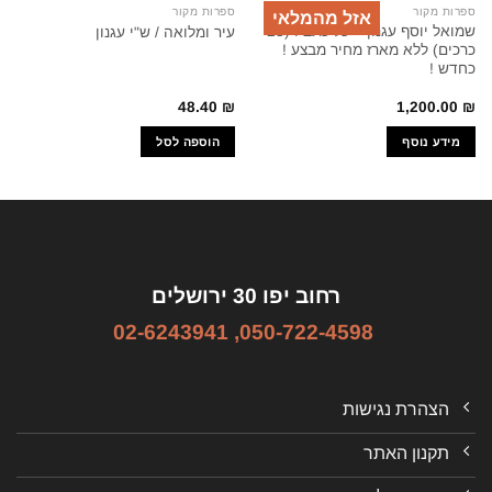
ספרות מקור
ספרות מקור
אזל מהמלאי
שמואל יוסף עגנון – כל כתביו (23
עיר ומלואה / ש"י עגנון
כרכים) ללא מארז מחיר מבצע !
כחדש !
48.40
₪
1,200.00
₪
מידע נוסף
הוספה לסל
רחוב יפו 30 ירושלים
02-6243941
,
050-722-4598
הצהרת נגישות
תקנון האתר