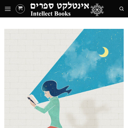
Ski
t
conten