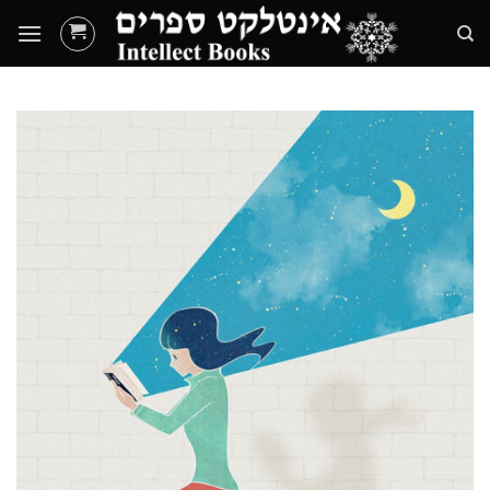
Ski
t
conten