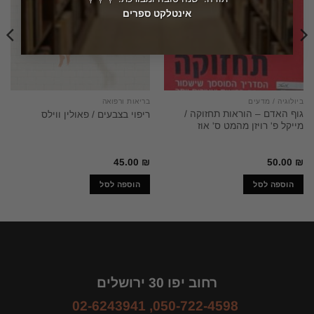
אינטלקט ספרים
ביולוגיה / מדעים
בריאות ורפואה
גוף האדם – הוראות תחזוקה /
ריפוי בצבעים / פאולין ווילס
מייקל פ' רויזן מהמט ס' אוז
45.00
₪
50.00
₪
הוספה לסל
הוספה לסל
רחוב יפו 30 ירושלים
02-6243941
,
050-722-4598