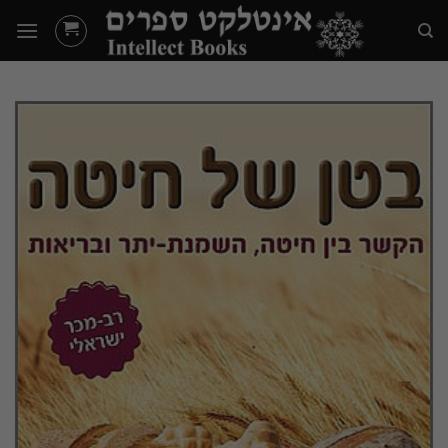
Ski
t
conten