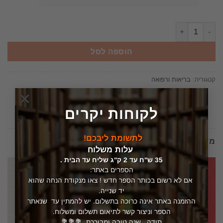
כמות של בטן של חיטה - הקשר בין חיטה, השמנת-יתר ובריאות / ויליאם
הוספה לסל
קטגוריה:
בריאות ורפואה
×
לקוחות יקרים
לתשומת ליבכם!
מוצרים קשורים
עלות משלוח
35 ש"ח עד 2 ק"ג שליח עד הבית .
הספרים באתר:
אם לא רשום בכותר הספר חדש ! צאו מנקודת הנחה שהוא
יד שנייה.
ההזמנה באתר אינה כרוכה בתשלום. יש להמתין עד שנאתר
הספר וניצור קשר לתיאום תשלום ומשלוח.
תודה. שנה טובה ומבורכת. 💐💐💐