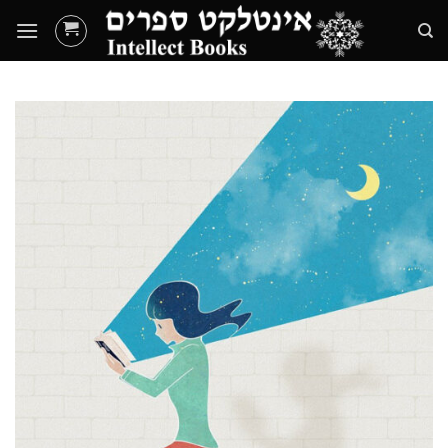
Ski
t
conten