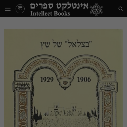
Ski
t
conten