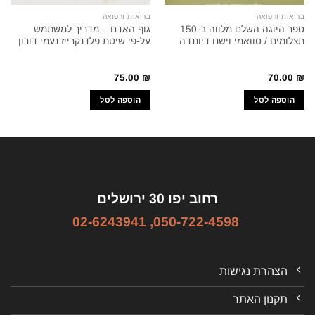
בריאות ורפואה
בריאות ורפואה
ספר היוגה השלם מלווה ב-150
גוף האדם – מדריך למשתמש
תצלומים / סוואמי וישנו דיוננדה
על-פי שיטת פלדנקרייז נעמי דורון
75.00
₪
70.00
₪
הוספה לסל
הוספה לסל
רחוב יפו 30 ירושלים
02-6243941
,
050-722-4598
הצהרת נגישות
תקנון האתר