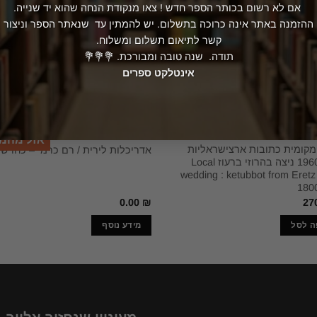
המלאי אזל
אם לא רשום בכותר הספר חדש ! צאו מנקודת הנחה שהוא יד שנייה.
ההזמנה באתר אינה כרוכה בתשלום. יש להמתין עד שנאתר הספר וניצור
קשר לתיאום תשלום ומשלוח.
תודה. שנה טובה ומבורכת. 💐💐💐
אינטלקט ספרים
אמנות
אזל מהמ
מקומית כתובות ארצישראליות
אדריכלות לירית / רם כרמי – כחדש!
1960-1800 ניצה בהרוזי ברעוז Local
wedding : ketubbot from Eretz 
180
0.00
₪
27
ה לסל
מידע נוסף