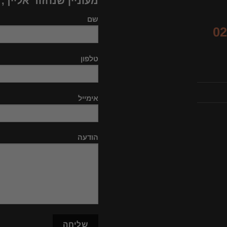
מעוניין שנחזור אלייך,
שם
02
טלפון
אימייל
הודעה