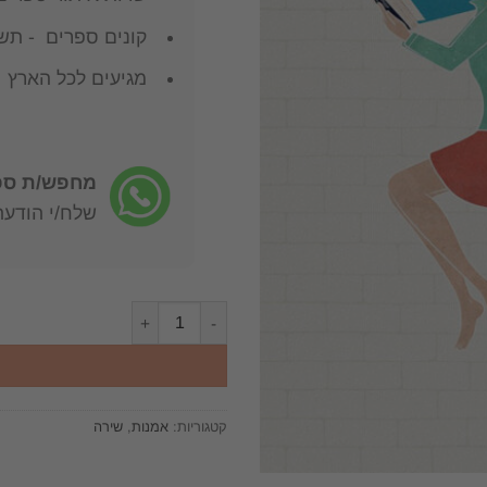
קונים ספרים - תשל
מגיעים לכל הארץ
מחפש/ת ספר
שלח/י הודעה: -722-4598
כמות של בשיר ובחרט - קובץ לדברי
קטגוריות:
אמנות
,
שירה