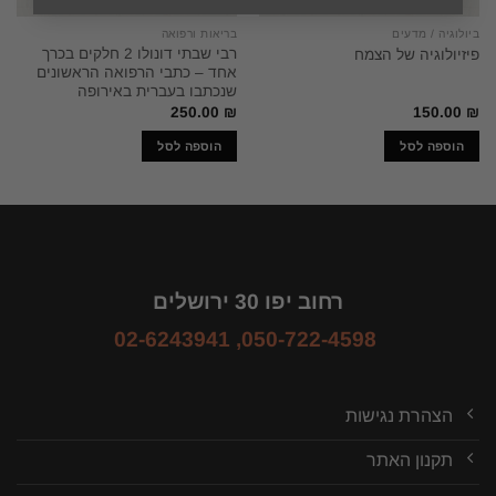
ביולוגיה / מדעים
בריאות ורפואה
רבי שבתי דונולו 2 חלקים בכרך
פיזיולוגיה של הצמח
אחד – כתבי הרפואה הראשונים
שנכתבו בעברית באירופה
250.00
₪
150.00
₪
הוספה לסל
הוספה לסל
רחוב יפו 30 ירושלים
02-6243941
,
050-722-4598
הצהרת נגישות
תקנון האתר