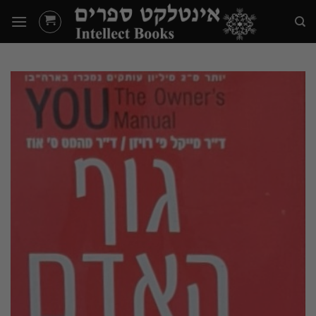
Ski
t
conten