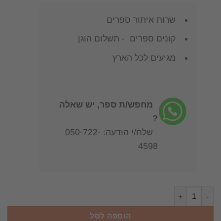
שרות איתור ספרים
קונים ספרים - תשלום הוגן
מגיעים לכל הארץ
מחפש/ת ספר, יש שאלה
?
שלח/י הודעה: 050-722-
4598
כמות של גוף האדם - הוראות תחזוקה / מייקל פ' רויזן מהמט ס' אוז
הוספה לסל