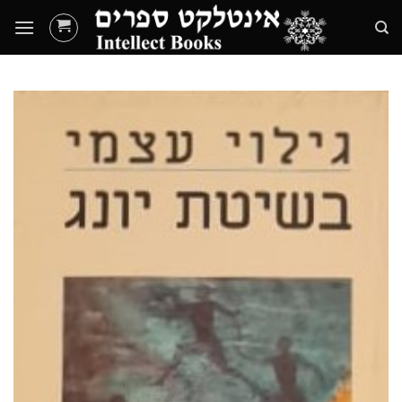
Ski
t
conten