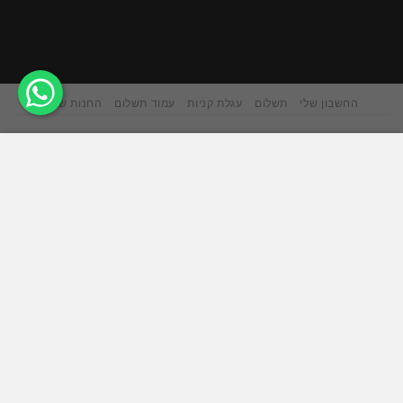
החשבון שלי
תשלום
עגלת קניות
עמוד תשלום
החנות שלנו
אתר זה משתמש בקובצי Cookie כדי להציע לך חווית גלישה
טובה יותר. על ידי גלישה באתר זה, אתה מסכים לשימוש שלנו
בעוגיות.
ACCEPT