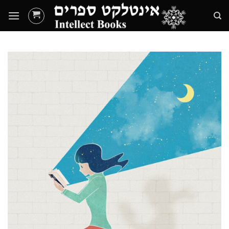
Ski
t
conten