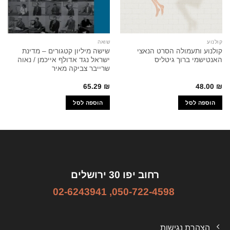
קולנוע
שואה
קולנוע ותעמולה הסרט הנאצי
שישה מיליון קטגורים – מדינת
האנטישמי ברוך גיטליס
ישראל נגד אדולף אייכמן / נאוה
שרייבר צביקה מאיר
65.29
₪
48.00
₪
הוספה לסל
הוספה לסל
רחוב יפו 30 ירושלים
02-6243941
,
050-722-4598
הצהרת נגישות