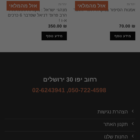
יהדות
יהדות
אזל מהמלאי
אזל מהמלאי
מנהגי ישראל : מקורות ותולדות /
אמנות הסיפור במקרא / אורי אלטר
הרב פרופ' דניאל שפרבר 6 כרכים
א-ו !
350.00
₪
70.00
₪
מידע נוסף
מידע נוסף
רחוב יפו 30 ירושלים
02-6243941
,
050-722-4598
הצהרת נגישות
תקנון האתר
החנות שלנו