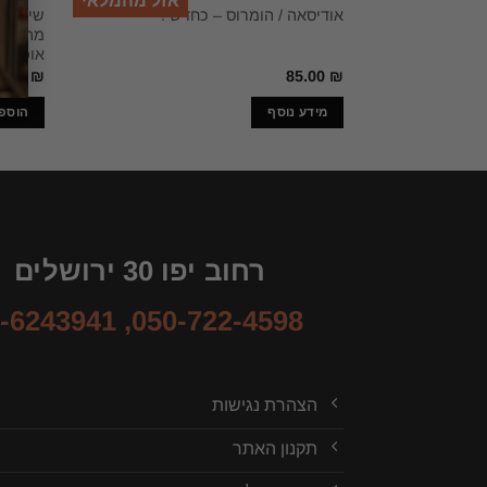
אזל מהמלאי
שיוה בי
אודיסאה / הומרוס – כחדש !
מהמיתול
אופירה
5.00
₪
85.00
₪
מידע נוסף
הוספ
רחוב יפו 30 ירושלים
-6243941
,
050-722-4598
הצהרת נגישות
תקנון האתר