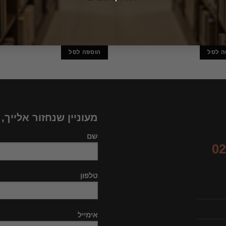
ער האורנים – סיפורים
המיתולוגיה היוונית – מיתוסים / אהר
וגיה ההודית / ליקטה ותירגמה:
שבתאי
 גמליאל
110.70
₪
7
ה לסל
הוספה לסל
מעוניין שנחזור אלייך,
שם
02
טלפון
אימייל