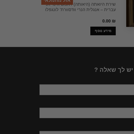
אזל מהמלאי
ן
שירת היואתה (היאותה) / אפוס אינדיאני
המהאבהארטה – כפי
עברית – אנגלית הנרי וודסוורת' לונגפלו
נראיין / ר.ק. נראיין
65.24
₪
0.00
₪
מידע נוסף
מידע נוסף
 יש לך שאלה ?