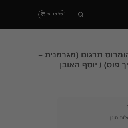
סל קניות
מרוס תרגום (מגרמנית –
ך פוס) / יוסף האובן
ום הוגן