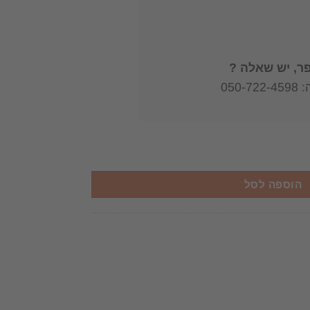
, יש שאלה ?
050
ום (מגרמנית - על-פי יוהאן היינריך פוס) / יוסף האובן
הוספה לסל