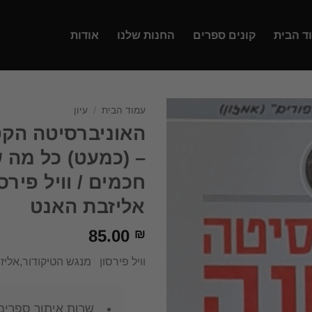
ד הבית
קונים ספרים
החנות שלנו
אודות
עמוד הבית
/
עיון
האוניברסיטה הקט
– (כמעט) כל מה 
חכמים / וויל פירס
אליזבת האנט
85.00
₪
וויל פירסון מנגש הטיקודור,אלי
שרות איתור ספרים