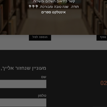
קשר לתיאום תשלום ומשלוח.
ספרים
אזל מהמלאי
תודה. שנה טובה ומבורכת. 💐💐💐
ההלך ובני משפחתו מן העולם הזה
בית מול הים
ם הבא גו'הן באניין
אינטלקט ספרים
50.00
₪
נוסף
הוספה לסל
מעוניין שנחזור אלייך,
שם
02
טלפון