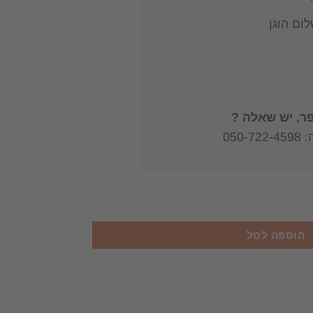
ום הוגן
, יש שאלה ?
050
יברסיטה הקטנה - (כמעט) כל מה שצריך לדעת כדי להרגיש חכמים / ווי
הוספה לסל