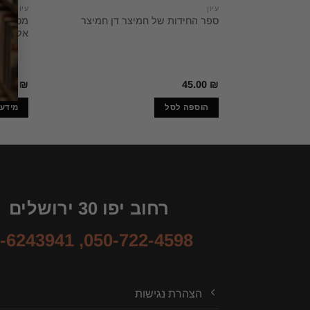
עיון
עיון
מסעות 
ספר החידות של חמיצר דן חמיצר
אל העול
0.00
₪
45.00
₪
הוספה לסל
מידע 
רחוב יפו 30 ירושלים
-6243941
,
050-722-4598
הצהרת נגישות