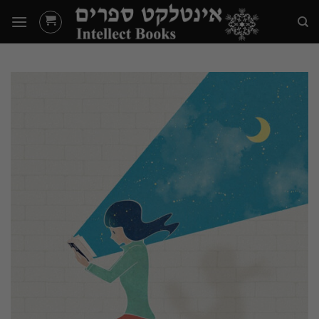
Ski
t
conten