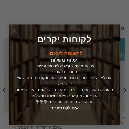
×
מוצרים קשורים
לקוחות יקרים
לתשומת ליבכם!
עלות משלוח
35 ש"ח עד 2 ק"ג שליח עד הבית .
הספרים באתר:
אם לא רשום בכותר הספר חדש ! צאו מנקודת הנחה שהוא
יד שנייה.
ההזמנה באתר אינה כרוכה בתשלום. יש להמתין עד שנאתר
הספר וניצור קשר לתיאום תשלום ומשלוח.
תודה. שנה טובה ומבורכת. 💐💐💐
אינטלקט ספרים
אמנות
אמנות
אוסף שטיגליץ : יצירות מופת
אליהו סידי ליקוטי אליהו – תערוכה
באמנות יהודית / חיה בנז'מין –