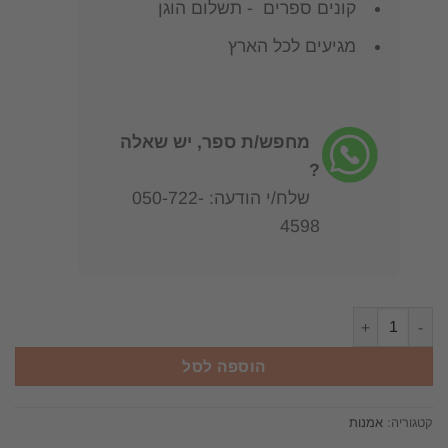
קונים ספרים - תשלום הוגן
מגיעים לכל הארץ
מחפש/ת ספר, יש שאלה
?
שלח/י הודעה: 050-722-
4598
כמות של הברביזון החדש : השיבה לחיים - קטלוג תערוכה / אוצר: יניב
הוספה לסל
קטגוריה:
אמנות