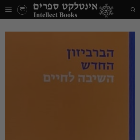
Ski
t
conten