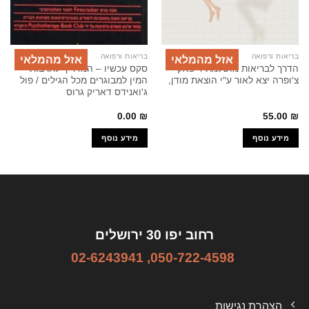
בריאות ורפואה
בריאות ורפואה
אזל מהמלאי
אזל מהמלאי
הדרך לבריאות מושלמת דיפאק
סקס עכשיו – המדריך לתרבות
צ'ופרה יצא לאור ע"י הוצאת מודן,
המין למבוגרים מכל הגילים / פול
ג'ואנידס דאריק גרוס
0.00
₪
55.00
₪
מידע נוסף
מידע נוסף
רחוב יפו 30 ירושלים
02-6243941
,
050-722-4598
הצהרת נגישות