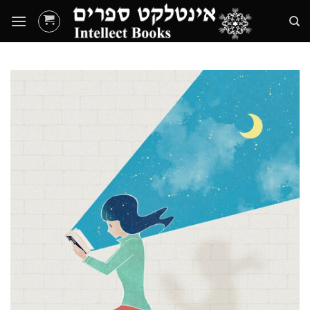
Ski
t
conten