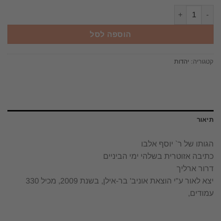
כמות של הגותו של ר` יוסף אלבו כתיבה אזוטרית בשלהי ימי הביניים דרור ארליך יצא 
הוספה לסל
קטגוריה:
יהדות
תיאור
הגותו של ר` יוסף אלבו
כתיבה אזוטרית בשלהי ימי הביניים
דרור ארליך
יצא לאור ע"י הוצאת אוניב' בר-אילן, בשנת 2009, מכיל 330
עמודים,