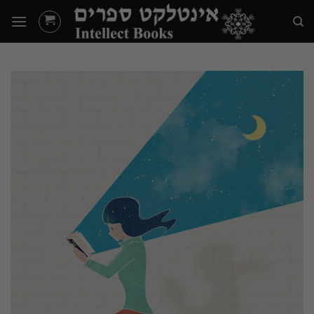
Ski
t
conten