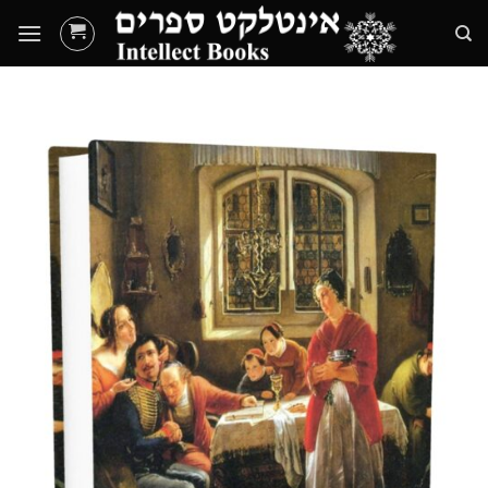
Ski
t
conten