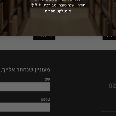
אזל מהמ
כל תנאי – מדריך שימושי למטייל /
שיר השירים – טבע, עלילה ואליגוריה
תודה. שנה טובה ומבורכת. 💐💐💐
רן
יהודה פליקס – מהדורה בפורמט מה
אינטלקט ספרים
95.20
₪
4
ה לסל
מידע נוסף
מעוניין שנחזור אלייך,
שם
02
טלפון