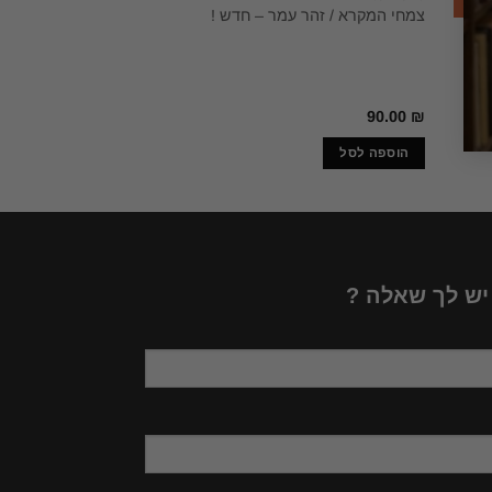
לאי
 /
ילקוט הצמחים – א
צמחי המקרא / זהר עמר – חדש !
ודר
הרפואה והתועלת ש
פולקלור, מתכונים 
– חדש באריזה ! / נ
קריספיל
0.00
₪
90.00
₪
הוספה לסל
מידע נוסף
 יש לך שאלה ?