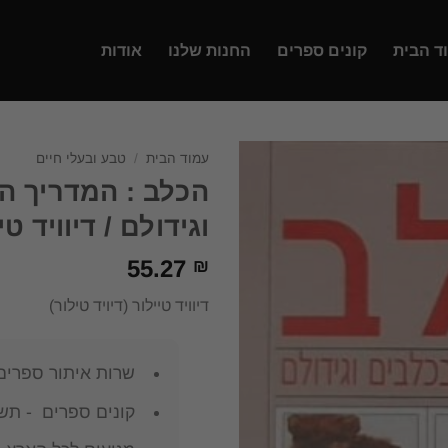
ד הבית
קונים ספרים
החנות שלנו
אודות
עמוד הבית
/
טבע ובעלי חיים
הכלב : המדריך ה
וגידולם / דיוויד טי
55.27
₪
דיוויד טיילור (דיויד טילור)
שרות איתור ספרים
קונים ספרים - תשל