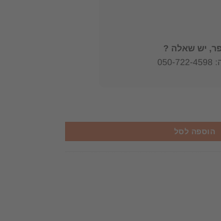
, יש שאלה ?
050
ול בכלבים וגידולם / דיוויד טיילור
הוספה לסל