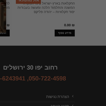
אזל מהמלאי
החקלאות בארץ-ישראל בימי המקרא
לחיות ב
המשנה והתלמוד הלכה ומעשה בעבודות
משה או
יסוד חקלאיות – יהודה פליקס
8.00
₪
0.00
₪
מידע נוסף
הוספ
רחוב יפו 30 ירושלים
-6243941
,
050-722-4598
הצהרת נגישות