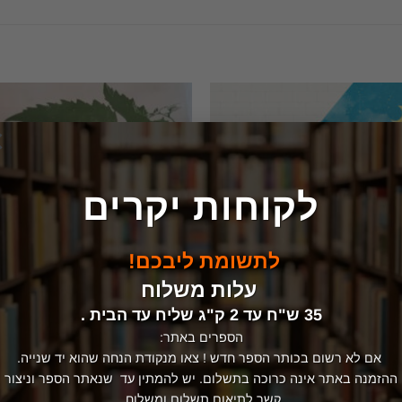
×
לקוחות יקרים
המלאי אזל
לתשומת ליבכם!
עלות משלוח
35 ש"ח עד 2 ק"ג שליח עד הבית .
הספרים באתר:
אם לא רשום בכותר הספר חדש ! צאו מנקודת הנחה שהוא יד שנייה.
ההזמנה באתר אינה כרוכה בתשלום. יש להמתין עד שנאתר הספר וניצור
קשר לתיאום תשלום ומשלוח.
י חיים
טבע ובעלי חיים