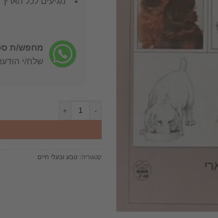
מגיעים לכל הארץ
מחפש/ת ספר
שלח/י הודעה: -722-4598
כמות של הכלב : המדריך השלם לטיפ
קטגוריה:
טבע ובעלי חיים