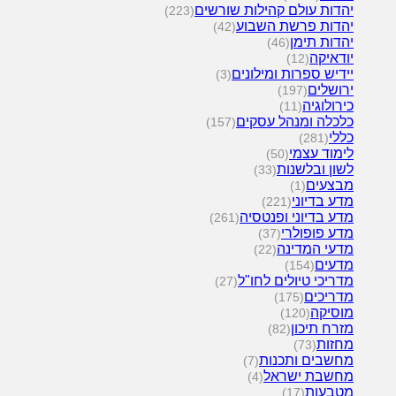
יהדות עולם קהילות שורשים
(223)
יהדות פרשת השבוע
(42)
יהדות תימן
(46)
יודאיקה
(12)
יידיש ספרות ומילונים
(3)
ירושלים
(197)
כירולוגיה
(11)
כלכלה ומנהל עסקים
(157)
כללי
(281)
לימוד עצמי
(50)
לשון ובלשנות
(33)
מבצעים
(1)
מדע בדיוני
(221)
מדע בדיוני ופנטסיה
(261)
מדע פופולרי
(37)
מדעי המדינה
(22)
מדעים
(154)
מדריכי טיולים לחו"ל
(27)
מדריכים
(175)
מוסיקה
(120)
מזרח תיכון
(82)
מחזות
(73)
מחשבים ותכנות
(7)
מחשבת ישראל
(4)
מטבעות
(17)