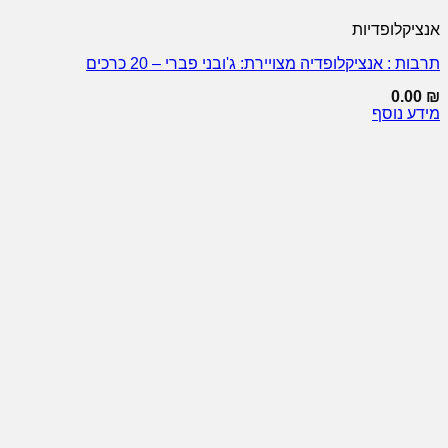
אנציקלופדיות
תרבות : אנציקלופדיה מצויירת: ג'ובני פברי – 20 כרכים
0.00
₪
מידע נוסף