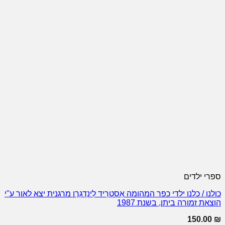
ספרי ילדים
כולנו / כלנו ילדי כפר המהומה אַסְטְרִיד לִינְדְגְרֶן מרגנית יצא לאור ע"י
הוצאת זמורה ביתן, בשנת 1987
150.00
₪