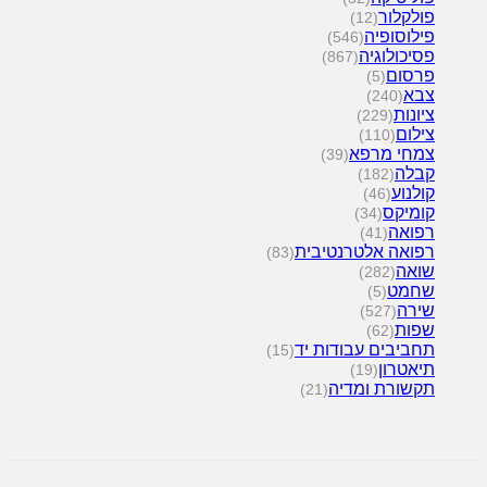
פולקלור
(12)
פילוסופיה
(546)
פסיכולוגיה
(867)
פרסום
(5)
צבא
(240)
ציונות
(229)
צילום
(110)
צמחי מרפא
(39)
קבלה
(182)
קולנוע
(46)
קומיקס
(34)
רפואה
(41)
רפואה אלטרנטיבית
(83)
שואה
(282)
שחמט
(5)
שירה
(527)
שפות
(62)
תחביבים עבודות יד
(15)
תיאטרון
(19)
תקשורת ומדיה
(21)