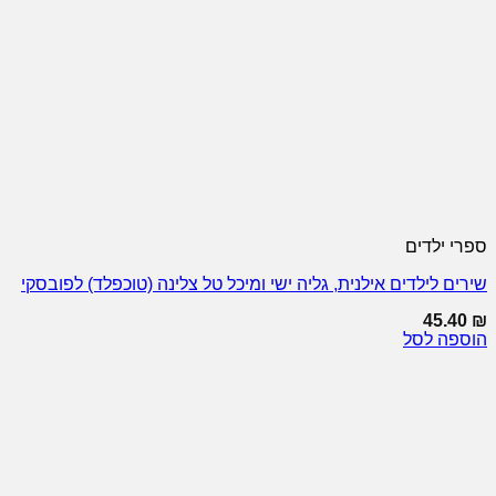
ספרי ילדים
שירים לילדים אילנית, גליה ישי ומיכל טל צלינה (טוכפלד) לפובסקי
45.40
₪
הוספה לסל