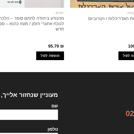
ורה
יהדות
מהנודע ביהודה לחתם סופר – הלכה 
ת האדריכלות / ויטרוביוס
לנוכח אתגרי הזמן / מעוז כהנא – ספ
חדש
95.79
₪
10
ה לסל
הוספה לסל
מעוניין שנחזור אלייך,
שם
02
טלפון