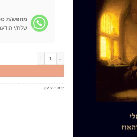
מחפש/ת ספר
שלח/י הודעה: -722-4598
כמות של המדע החדש / ג'מבטיסטה
קטגוריה:
עיון