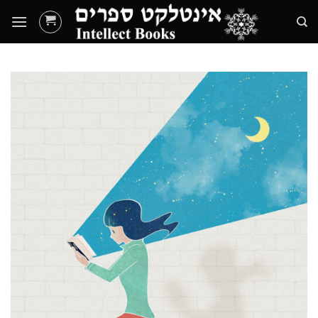
Ski
t
conten