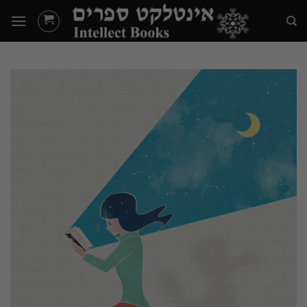
Ski
t
conten