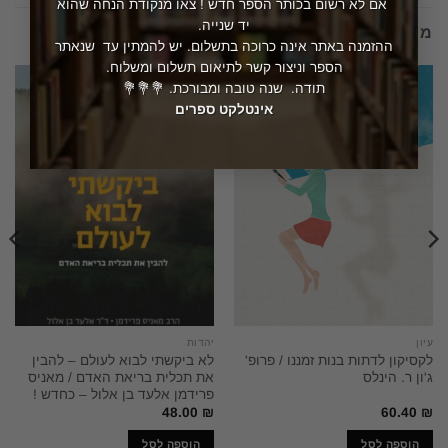
אם לא רשום בכותר הספר חדש ! צאו מנקודת הנחה שהוא
יד שנייה.
מוצרים קשורים
ההזמנה באתר אינה כרוכה בתשלום. יש להמתין עד שנאתר
הספר וניצור קשר לתיאום תשלום ומשלוח.
תודה. שנה טובה ומבורכת. 💐💐💐
אינטלקט ספרים
עיון
יהדות
לקסיקון לדתות בנות זמננו / פרופ'
לא ביקשתי לבוא לעולם – להבין
ג'ון ר. הינלס
את תכלית בריאת האדם / מאניס
פרידמן אלעד בן אלול – כחדש !
48.00
₪
60.40
₪
הוספה לסל
הוספה לסל