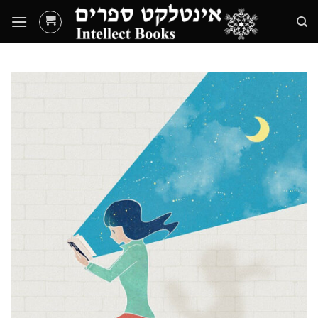
Ski
t
conten