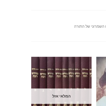
ח השמרוני של התורה
המלאי אזל
המל