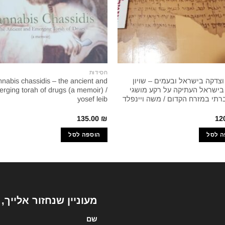
חסידות
צדקה בישראל ובעמים – שויון
nnabis chassidis – the ancient and
 בישראל העתיקה על רקע מושגי
rging torah of drugs (a memoir) /
רתי במזרח הקדום / משה ויינפלד
yosef leib
135.00
₪
12
ה לסל
הוספה לסל
מעוניין שנחזור אלייך,
שם