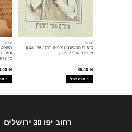
יהדות
יהדות
סיפורי הבעש'ט (מ.מאוירת) / ש"י עגנון
משפט ו
ציורים: אורי ליפשיץ
וחירות
צדק חב
0.00
₪
85.40
₪
הוספה לסל
הוספ
רחוב יפו 30 ירושלים