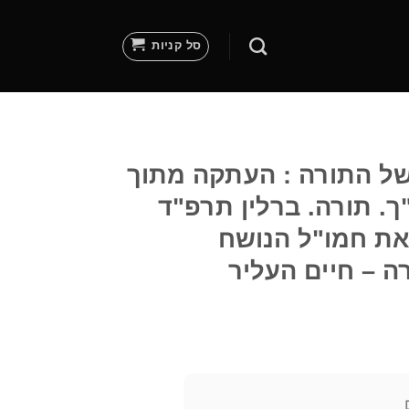
סל קניות
של התורה : העתקה מתוך
. תורה. ברלין תרפ"ד
צאת חמו"ל הנושח
ה – חיים העליר