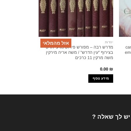
יהדות
יהדות
אזל מהמלאי
ca
מדרש רבה – מפורש פירוש מדעי חדש
כתאב ארלסאיל ספ
eme
בצירוף "עין הדרש" / משה אריה מירקין
הפולמוס על ספרי 
משה מרקין 11 כרכים
150.00
₪
0.00
₪
מידע נוסף
מידע נוסף
 יש לך שאלה ?