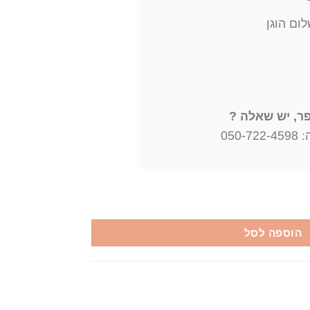
ום הוגן
, יש שאלה ?
050
ה : העתקה מתוך נוסח המסורה תנ"ך. תורה. ברלין תרפ"ד יצא לאור ע"
הוספה לסל