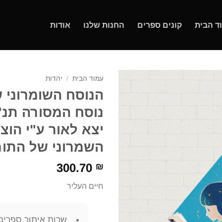
ד הבית
קונים ספרים
החנות שלנו
אודות
עמוד הבית
/
יהדות
הנוסח השומרוני 
נוסח המסורה תנ"ך
יצא לאור ע"י הו
השמרוני של התור
300.70
₪
חיים העליר
שרות איתור ספרים