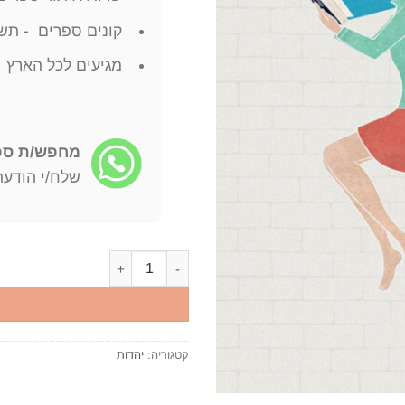
קונים ספרים - תשל
מגיעים לכל הארץ
מחפש/ת ספר
שלח/י הודעה: -722-4598
כמות של הנוסח השומרוני של התור
קטגוריה:
יהדות