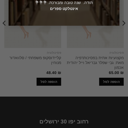
תודה. שנה טובה ומבורכת. 💐💐💐
אינטלקט ספרים
פסיכולוגיה
פסיכולוגיה
מקצועיות אתית בפסיכותרפיה
קליידוסקופ משפחתי / סלוואדור
מאת: גבי שפלר גבריאל וייל יהודית
מנוחין
אכמון
48.40
₪
65.00
₪
הוספה לסל
הוספה לסל
רחוב יפו 30 ירושלים