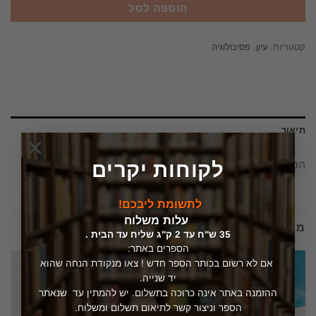
הוספה לסל
קטגוריות:
עיון
,
פסיכולוגיה
תיאור
×
לקוחות יקרים
הספרות מהי? הוצאת דביר – ז'אן פול סארטר
לתשומת ליבכם!
עלות משלוח
מוצרים קשורים
35 ש"ח עד 2 ק"ג שליח עד הבית .
הספרים באתר:
אם לא רשום בכותר הספר חדש ! צאו מנקודת הנחה שהוא
יד שנייה.
ההזמנה באתר אינה כרוכה בתשלום. יש להמתין עד שנאתר
הספר וניצור קשר לתיאום תשלום ומשלוח.