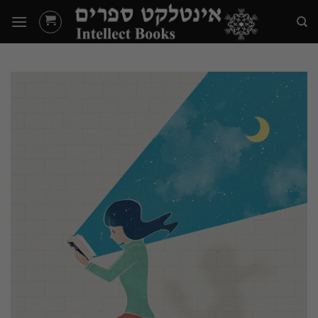
Ski
t
conten