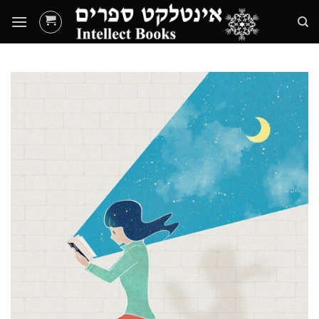
Ski
t
conten