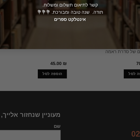
קשר לתיאום תשלום ומשלוח.
תודה. שנה טובה ומבורכת. 💐💐💐
אינטלקט ספרים
ני
מדע בדיוני ופנטסיה
ל ראמה / ארתור סי. קלארק הסיום
כוכב השביט האלי אייזיק אסימוב
 של סדרת ראמה
45.00
₪
7
ה לסל
הוספה לסל
מעוניין שנחזור אלייך,
שם
02