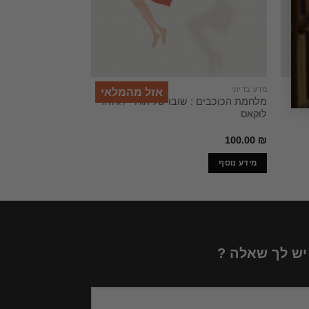
מדע בדיוני
כללי
אזל מהמלאי
מלחמת הכוכבים : שובו של הג'די / ג'ורג'
הארי פוטר ואבן החכמ
לוקאס
65.49
₪
100.00
₪
מידע נוסף
הוספה לסל
 יש לך שאלה ?