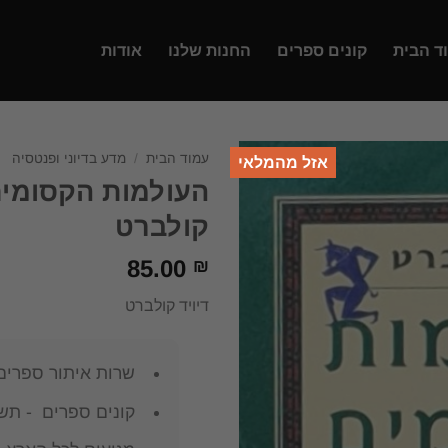
ד הבית
קונים ספרים
החנות שלנו
אודות
עמוד הבית
/
מדע בדיוני ופנטסיה
אזל מהמלאי
העולמות הקסומים 
קולברט
85.00
₪
דיויד קולברט
שרות איתור ספרים
קונים ספרים - תשל