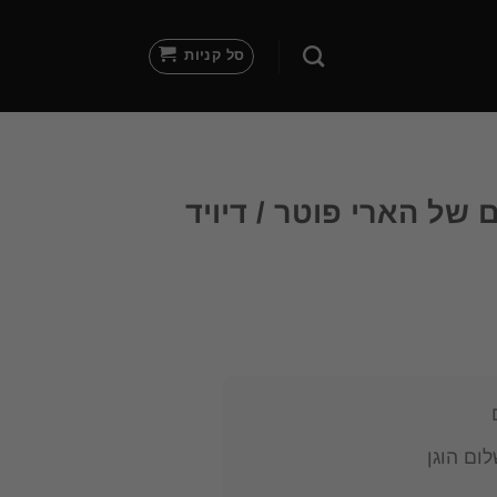
סל קניות
של הארי פוטר / דיויד
ום הוגן