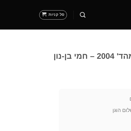
סל קניות
 בן-נון
ום הוגן