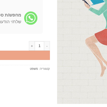
מחפש/ת ספר
שלח/י הודעה: -722-4598
כמות של הערעור האזרחי מהד' 2004 - חמי בן-נון
קטגוריה:
משפט