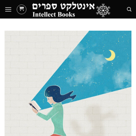
Ski
t
conten