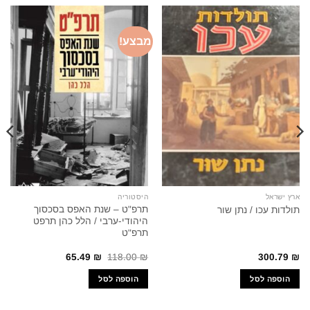
מבצע!
ארץ ישראל
היסטוריה
תרפ"ט – שנת האפס בסכסוך
תולדות עכו / נתן שור
היהודי-ערבי / הלל כהן תרפט
תרפ"ט
המחיר
המחיר
65.49
₪
118.00
₪
300.79
₪
המקורי
הנוכחי
היה:
הוא:
הוספה לסל
הוספה לסל
65.49 ₪.
118.00 ₪.