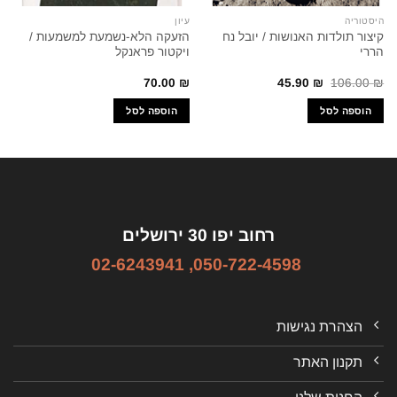
היסטוריה
עיון
קיצור תולדות האנושות / יובל נח
הזעקה הלא-נשמעת למשמעות /
הררי
ויקטור פראנקל
המחיר
המחיר
70.00
₪
45.90
₪
106.00
₪
המקורי
הנוכחי
היה:
הוא:
הוספה לסל
הוספה לסל
45.90 ₪.
106.00 ₪.
רחוב יפו 30 ירושלים
02-6243941
,
050-722-4598
הצהרת נגישות
תקנון האתר