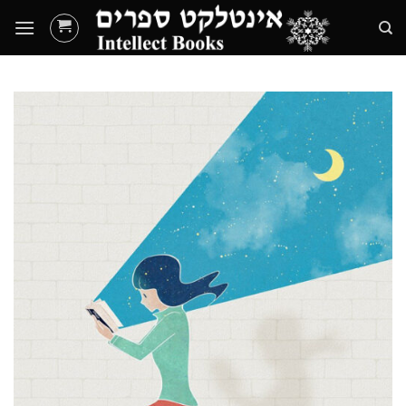
Ski
t
conten