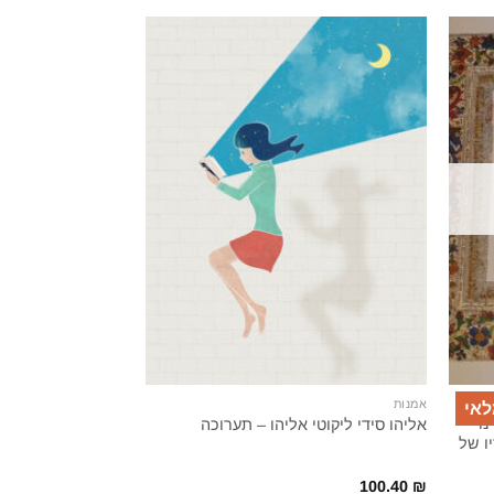
אמנות
אמנות
לאי
נו
אליהו סידי ליקוטי אליהו – תערוכה
אמנות ואשליה / אר
עשה ידיו של
75.40
₪
100.40
₪