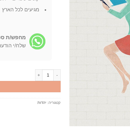
מגיעים לכל הארץ
מחפש/ת ספר
שלח/י הודעה: -722-4598
כמות של התנ"ך במיונו הפסיכולוגי ד
קטגוריה:
יהדות