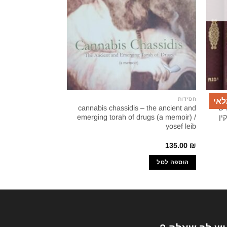
חסידות
יהדות
לאי
דש
cannabis chassidis – the ancient and
סיפורי הבעש'ט (מ.מ
ין
emerging torah of drugs (a memoir) /
ציורים: אורי ליפשיץ
yosef leib
85.40
₪
135.00
₪
הוספה לסל
הוספה לסל