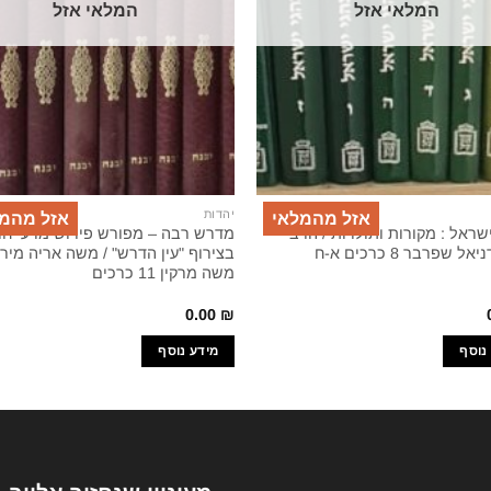
המלאי אזל
המלאי אזל
יהדות
אזל מהמלאי
אזל מהמ
שראל : מקורות ותולדות / הרב
מדרש רבה – מפורש פירוש מדעי ח
ל שפרבר 8 כרכים א-ח
בצירוף "עין הדרש" / משה אריה מירק
משה מרקין 11 כרכים
0.00
₪
נוסף
מידע נוסף