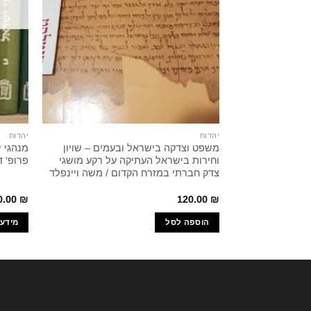
יהדות
יהדות
משפט וצדקה בישראל ובעמים – שויון
מנהגי י
וחירות בישראל העתיקה על רקע מושגי
פרופ' דניא
צדק חברתי במזרח הקדום / משה ויינפלד
0.00
₪
120.00
₪
הוספה לסל
מידע 