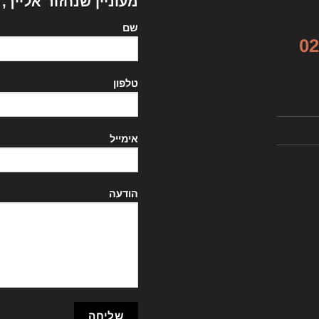
מעוניין שנחזור אלייך,
שם
02
טלפון
אימייל
הודעה