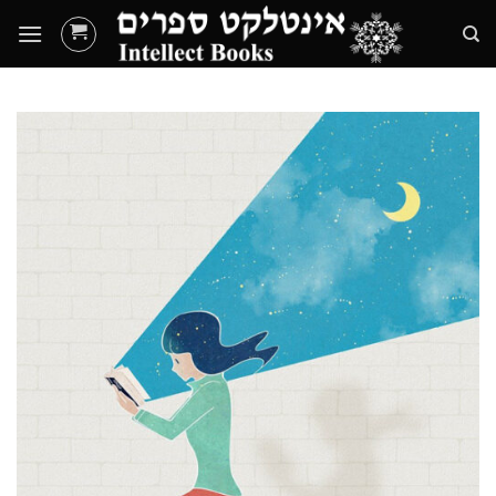
Ski
t
conten