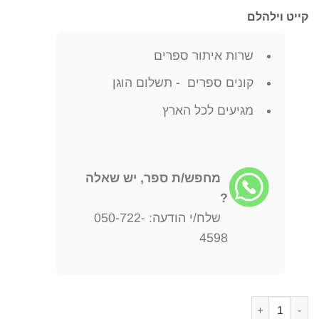
קייט וילהלם
שרות איתור ספרים
קונים ספרים - תשלום הוגן
מגיעים לכל הארץ
מחפש/ת ספר, יש שאלה
?
שלח/י הודעה: 050-722-
4598
כמות של זמן הערער קייט וילהלם Wilhelm, Kate יצא לאור ע"י הוצאת לדורי, בשנת 1982, מכיל 268 עמודים, תירגום: נגה ברוקס