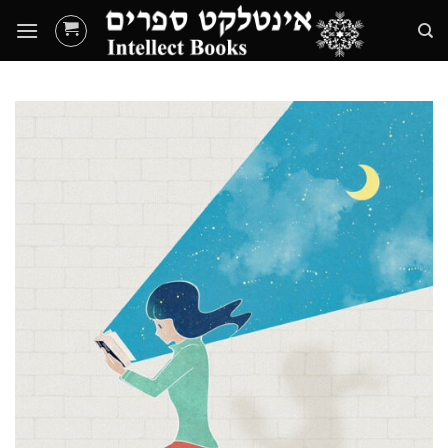
Ski
t
conten