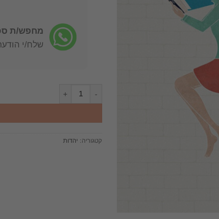
מחפש/ת ספר
שלח/י הודעה: -722-4598
כמות של חידון תנכ"י / אפרים אבן
קטגוריה:
יהדות