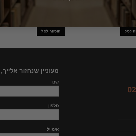
נן וריש לקיש איפיונם של
משפט וצדקה בישראל ובעמים – שויו
י 355 מחלוקותיהם
וחירות בישראל העתיקה על רקע מוש
צדק חברתי במזרח הקדום / משה ויי
120.00
₪
8
ה לסל
הוספה לסל
מעוניין שנחזור אלייך,
שם
02
טלפון
אימייל