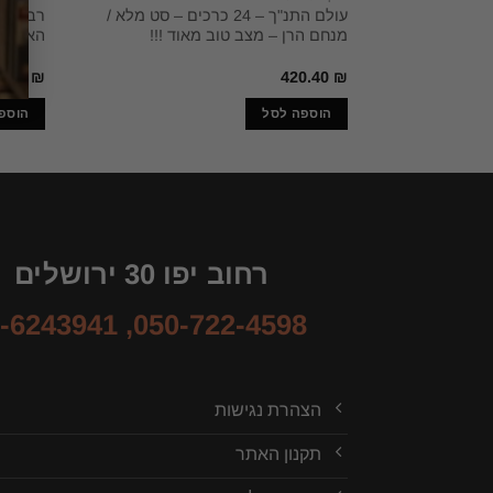
עולם התנ"ך – 24 כרכים – סט מלא /
רבי יוח
מנחם הרן – מצב טוב מאוד !!!
האמוראים ברא
5.00
₪
420.40
₪
הוספה לסל
הוספ
רחוב יפו 30 ירושלים
-6243941
,
050-722-4598
הצהרת נגישות
תקנון האתר