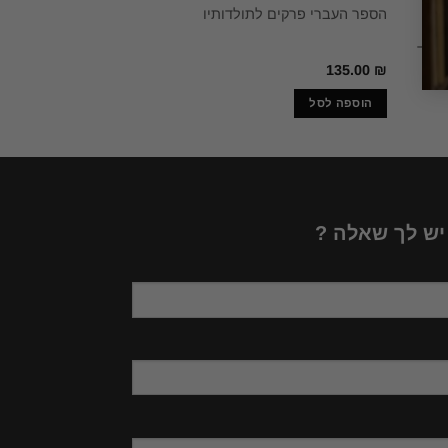
ן
תרבות חומרית באר
הספר העברי פרקים לתולדותיו
גי
התלמוד – 2 כרכים / דניאל שפרבר
נפלד
140.00
₪
135.00
₪
הוספה לסל
הוספה לסל
 יש לך שאלה ?