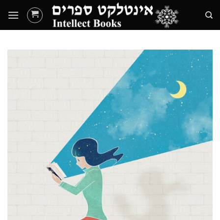
Ski
t
conten