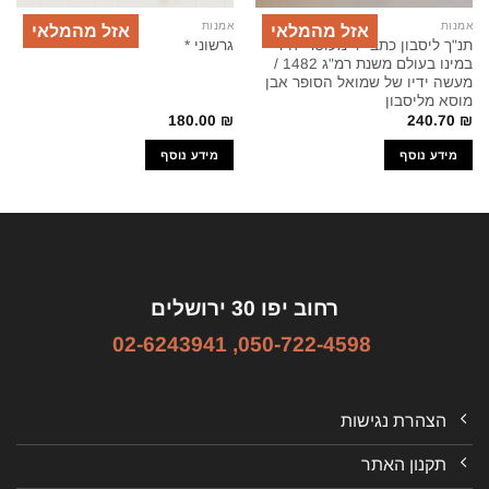
אמנות
אמנות
אזל מהמלאי
אזל מהמלאי
תנ"ך ליסבון כתב-יד מעוטר יחיד
גרשוני *
במינו בעולם משנת רמ"ג 1482 /
מעשה ידיו של שמואל הסופר אבן
מוסא מליסבון
180.00
₪
240.70
₪
מידע נוסף
מידע נוסף
רחוב יפו 30 ירושלים
02-6243941
,
050-722-4598
הצהרת נגישות
תקנון האתר