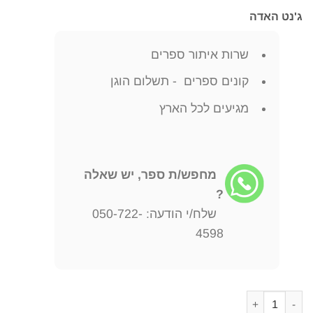
ג'נט האדה
שרות איתור ספרים
קונים ספרים - תשלום הוגן
מגיעים לכל הארץ
מחפש/ת ספר, יש שאלה
?
שלח/י הודעה: 050-722-
4598
כמות של יצחק בשביס זינגר ביוגרפיה ג'נט האדה יצא לאור ע"י הוצאת רסלינג, בשנת 009