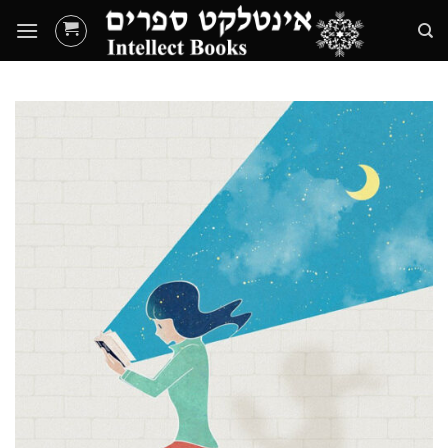
Ski
t
conten