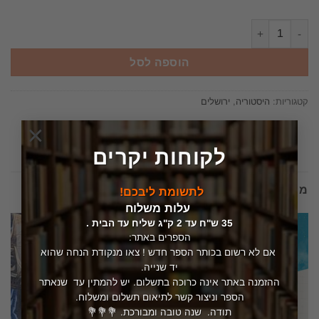
כמות של ירושלים של מטה - סיפור מחקרה של עיר הקודש, המסע בעמק ה
הוספה לסל
קטגוריות:
היסטוריה
,
ירושלים
×
לקוחות יקרים
מוצרים קשורים
לתשומת ליבכם!
עלות משלוח
35 ש"ח עד 2 ק"ג שליח עד הבית .
הספרים באתר:
אם לא רשום בכותר הספר חדש ! צאו מנקודת הנחה שהוא
יד שנייה.
ההזמנה באתר אינה כרוכה בתשלום. יש להמתין עד שנאתר
הספר וניצור קשר לתיאום תשלום ומשלוח.
תודה. שנה טובה ומבורכת. 💐💐💐