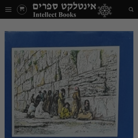
Ski
t
conten